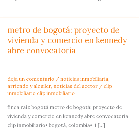
metro de bogotá: proyecto de
metro
de
vivienda y comercio en kennedy
bogotá:
abre convocatoria
proyecto
de
vivienda
deja un comentario
/
noticias inmobiliaria
,
y
arriendo y alquiler
,
noticias del sector
/
clip
comercio
inmobiliario clip inmobiliario
en
finca raíz bogotá metro de bogotá: proyecto de
kennedy
vivienda y comercio en kennedy abre convocatoria
abre
clip inmobiliario• bogotá, colombia• 4 […]
convocatoria