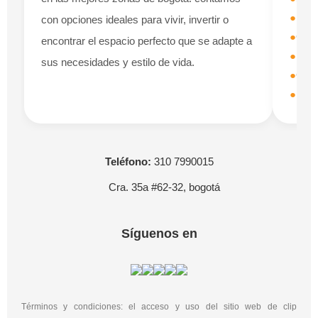
●
liq
con opciones ideales para vivir, invertir o
●
con
encontrar el espacio perfecto que se adapte a
●
rep
sus necesidades y estilo de vida.
●
con
●
pod
teléfono:
310 7990015
cra. 35a #62-32, bogotá
síguenos en
términos y condiciones: el acceso y uso del sitio web de clip