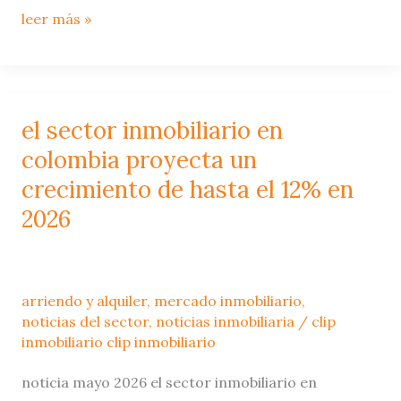
leer más »
el sector inmobiliario en
el
sector
colombia proyecta un
inmobiliario
crecimiento de hasta el 12% en
en
2026
colombia
proyecta
un
arriendo y alquiler
,
mercado inmobiliario
,
crecimiento
noticias del sector
,
noticias inmobiliaria
/
clip
de
inmobiliario clip inmobiliario
hasta
noticia mayo 2026 el sector inmobiliario en
el