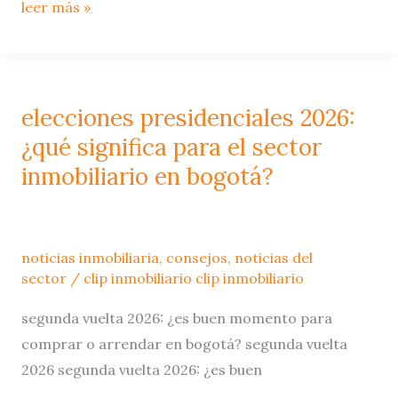
leer más »
elecciones presidenciales 2026:
elecciones
presidenciales
¿qué significa para el sector
2026:
inmobiliario en bogotá?
¿qué
significa
para
noticias inmobiliaria
,
consejos
,
noticias del
el
sector
/
clip inmobiliario clip inmobiliario
sector
segunda vuelta 2026: ¿es buen momento para
inmobiliario
comprar o arrendar en bogotá? segunda vuelta
en
2026 segunda vuelta 2026: ¿es buen
bogotá?