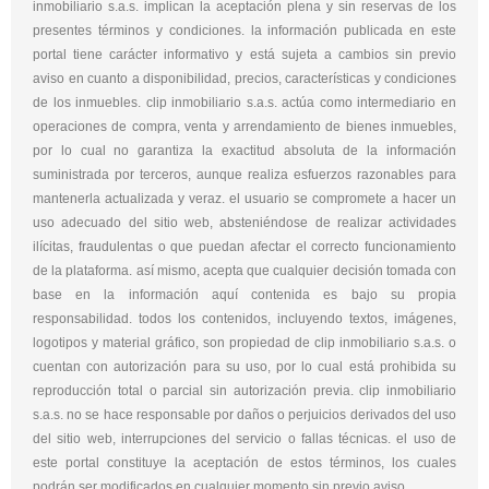
inmobiliario s.a.s. implican la aceptación plena y sin reservas de los
presentes términos y condiciones. la información publicada en este
portal tiene carácter informativo y está sujeta a cambios sin previo
aviso en cuanto a disponibilidad, precios, características y condiciones
de los inmuebles. clip inmobiliario s.a.s. actúa como intermediario en
operaciones de compra, venta y arrendamiento de bienes inmuebles,
por lo cual no garantiza la exactitud absoluta de la información
suministrada por terceros, aunque realiza esfuerzos razonables para
mantenerla actualizada y veraz. el usuario se compromete a hacer un
uso adecuado del sitio web, absteniéndose de realizar actividades
ilícitas, fraudulentas o que puedan afectar el correcto funcionamiento
de la plataforma. así mismo, acepta que cualquier decisión tomada con
base en la información aquí contenida es bajo su propia
responsabilidad. todos los contenidos, incluyendo textos, imágenes,
logotipos y material gráfico, son propiedad de clip inmobiliario s.a.s. o
cuentan con autorización para su uso, por lo cual está prohibida su
reproducción total o parcial sin autorización previa. clip inmobiliario
s.a.s. no se hace responsable por daños o perjuicios derivados del uso
del sitio web, interrupciones del servicio o fallas técnicas. el uso de
este portal constituye la aceptación de estos términos, los cuales
podrán ser modificados en cualquier momento sin previo aviso.