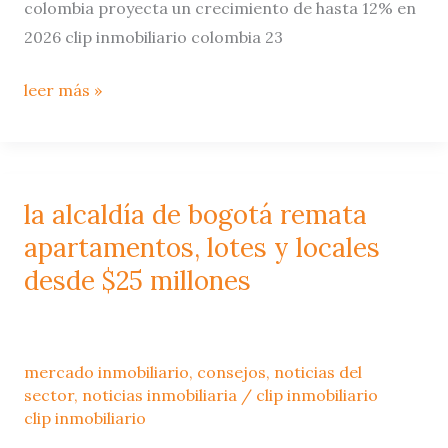
colombia proyecta un crecimiento de hasta 12% en
12%
2026 clip inmobiliario colombia 23
en
2026
leer más »
la alcaldía de bogotá remata
la
alcaldía
apartamentos, lotes y locales
de
desde $25 millones
bogotá
remata
apartamentos,
mercado inmobiliario
,
consejos
,
noticias del
lotes
sector
,
noticias inmobiliaria
/
clip inmobiliario
y
clip inmobiliario
locales