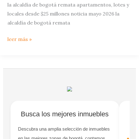
la alcaldía de bogotá remata apartamentos, lotes y
desde
locales desde $25 millones noticia mayo 2026 la
$25
alcaldía de bogotá remata
millones
leer más »
busca los mejores inmuebles
descubra una amplia selección de inmuebles
en las mejores zonas de bogotá. contamos
●
suc